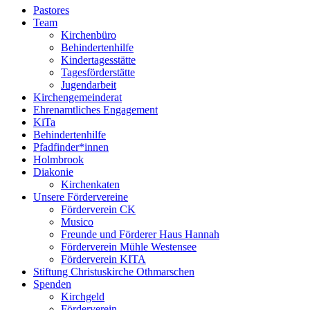
Pastores
Team
Kirchenbüro
Behindertenhilfe
Kindertagesstätte
Tagesförderstätte
Jugendarbeit
Kirchen­gemeinderat
Ehrenamtliches Engagement
KiTa
Behindertenhilfe
Pfadfinder*innen
Holmbrook
Diakonie
Kirchenkaten
Unsere Fördervereine
Förderverein CK
Musico
Freunde und Förderer Haus Hannah
Förderverein Mühle Westensee
Förderverein KITA
Stiftung Christuskirche Othmarschen
Spenden
Kirchgeld
Förderverein