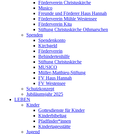
Förderverein Christuskirche
Musico
Freunde und Förderer Haus Hannah
Förderverein Mühle Westensee
Förderverein Kita
Stiftung Christuskirche Othmarschen
Spenden
Spendenkonto
Kirchgeld
Förderverein
Behindertenhilfe
Stiftung Christuskirche
MUSICO
Müller-Matthieu-Stiftung
FV Haus Hannah
FV Westensee
Schutzkonzept
Jubiläumsjahr 2025
LEBEN
Kinder
Gottesdienste für Kinder
Kinderbibeltag
Pfadfinder*innen
Kindertagesstätte
Jugend