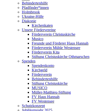
Behindertenhilfe
Pfadfinder*innen
Holmbrook
Ukraine-Hilfe
Diakonie
Kirchenkaten
Unsere Fördervereine
Förderverein Christuskirche
Musico
Freunde und Förderer Haus Hannah
Förderverein Mühle Westensee
Förderverein Kita
Stiftung Christuskirche Othmarschen
Spenden
Spendenkonto
Kirchgeld
Förderverein
Behindertenhilfe
Stiftung Christuskirche
MUSICO
Müller-Matthieu-Stiftung
FV Haus Hannah
FV Westensee
Schutzkonzept
Jubiläumsjahr 2025