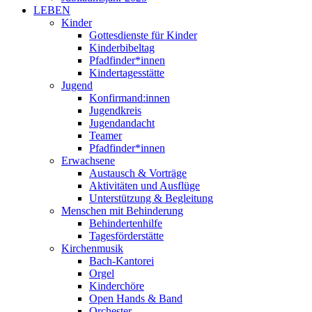
LEBEN
Kinder
Gottesdienste für Kinder
Kinderbibeltag
Pfadfinder*innen
Kindertagesstätte
Jugend
Konfirmand:innen
Jugendkreis
Jugendandacht
Teamer
Pfadfinder*innen
Erwachsene
Austausch & Vorträge
Aktivitäten und Ausflüge
Unterstützung & Begleitung
Menschen mit Behinderung
Behindertenhilfe
Tagesförderstätte
Kirchenmusik
Bach-Kantorei
Orgel
Kinderchöre
Open Hands & Band
Orchester