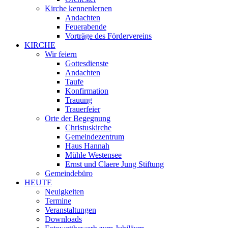
Kirche kennenlernen
Andachten
Feuerabende
Vorträge des Fördervereins
KIRCHE
Wir feiern
Gottesdienste
Andachten
Taufe
Konfirmation
Trauung
Trauerfeier
Orte der Begegnung
Christuskirche
Gemeindezentrum
Haus Hannah
Mühle Westensee
Ernst und Claere Jung Stiftung
Gemeindebüro
HEUTE
Neuigkeiten
Termine
Veranstaltungen
Downloads