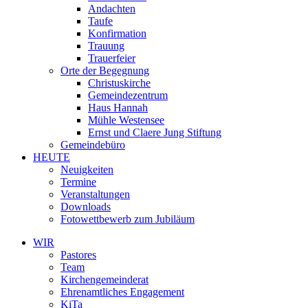
Andachten
Taufe
Konfirmation
Trauung
Trauerfeier
Orte der Begegnung
Christuskirche
Gemeindezentrum
Haus Hannah
Mühle Westensee
Ernst und Claere Jung Stiftung
Gemeindebüro
HEUTE
Neuigkeiten
Termine
Veranstaltungen
Downloads
Fotowettbewerb zum Jubiläum
WIR
Pastores
Team
Kirchen­gemeinderat
Ehrenamtliches Engagement
KiTa