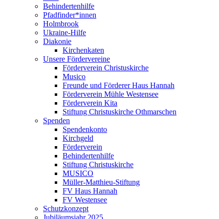
Behindertenhilfe
Pfadfinder*innen
Holmbrook
Ukraine-Hilfe
Diakonie
Kirchenkaten
Unsere Fördervereine
Förderverein Christuskirche
Musico
Freunde und Förderer Haus Hannah
Förderverein Mühle Westensee
Förderverein Kita
Stiftung Christuskirche Othmarschen
Spenden
Spendenkonto
Kirchgeld
Förderverein
Behindertenhilfe
Stiftung Christuskirche
MUSICO
Müller-Matthieu-Stiftung
FV Haus Hannah
FV Westensee
Schutzkonzept
Jubiläumsjahr 2025