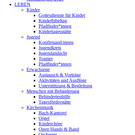
LEBEN
Kinder
Gottesdienste für Kinder
Kinderbibeltag
Pfadfinder*innen
Kindertagesstätte
Jugend
Konfirmand:innen
Jugendkreis
Jugendandacht
Teamer
Pfadfinder*innen
Erwachsene
Austausch & Vorträge
Aktivitäten und Ausflüge
Unterstützung & Begleitung
Menschen mit Behinderung
Behindertenhilfe
Tagesförderstätte
Kirchenmusik
Bach-Kantorei
Orgel
Kinderchöre
Open Hands & Band
Orchester