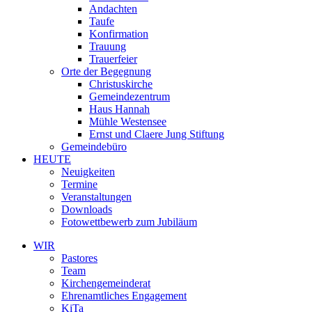
Andachten
Taufe
Konfirmation
Trauung
Trauerfeier
Orte der Begegnung
Christuskirche
Gemeindezentrum
Haus Hannah
Mühle Westensee
Ernst und Claere Jung Stiftung
Gemeindebüro
HEUTE
Neuigkeiten
Termine
Veranstaltungen
Downloads
Fotowettbewerb zum Jubiläum
WIR
Pastores
Team
Kirchen­gemeinderat
Ehrenamtliches Engagement
KiTa