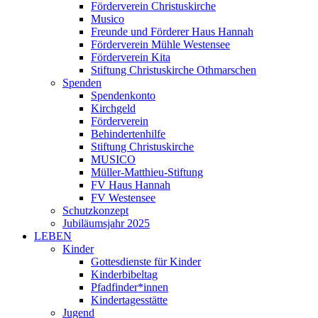
Förderverein Christuskirche
Musico
Freunde und Förderer Haus Hannah
Förderverein Mühle Westensee
Förderverein Kita
Stiftung Christuskirche Othmarschen
Spenden
Spendenkonto
Kirchgeld
Förderverein
Behindertenhilfe
Stiftung Christuskirche
MUSICO
Müller-Matthieu-Stiftung
FV Haus Hannah
FV Westensee
Schutzkonzept
Jubiläumsjahr 2025
LEBEN
Kinder
Gottesdienste für Kinder
Kinderbibeltag
Pfadfinder*innen
Kindertagesstätte
Jugend