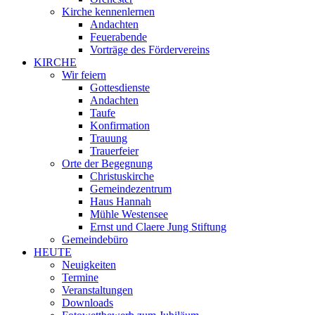
Kirche kennenlernen
Andachten
Feuerabende
Vorträge des Fördervereins
KIRCHE
Wir feiern
Gottesdienste
Andachten
Taufe
Konfirmation
Trauung
Trauerfeier
Orte der Begegnung
Christuskirche
Gemeindezentrum
Haus Hannah
Mühle Westensee
Ernst und Claere Jung Stiftung
Gemeindebüro
HEUTE
Neuigkeiten
Termine
Veranstaltungen
Downloads