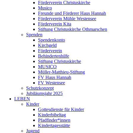
Förderverein Christuskirche
Musico
Freunde und Förderer Haus Hannah
Förderverein Mühle Westensee
Förderverein Kita
Stiftung Christuskirche Othmarschen
Spenden
Spendenkonto
Kirchgeld
Förderverein
Behindertenhilfe
Stiftung Christuskirche
MUSICO
Müller-Matthieu-Stiftung
FV Haus Hannah
FV Westensee
Schutzkonzept
Jubiläumsjahr 2025
LEBEN
Kinder
Gottesdienste für Kinder
Kinderbibeltag
Pfadfinder*innen
Kindertagesstätte
Jugend