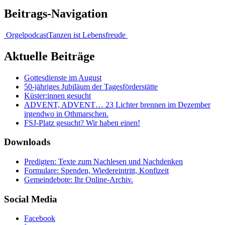
Beitrags-Navigation
Orgelpodcast
Tanzen ist Lebensfreude
Aktuelle Beiträge
Gottesdienste im August
50-jähriges Jubiläum der Tagesförderstätte
Küster:innen gesucht
ADVENT, ADVENT… 23 Lichter brennen im Dezember
irgendwo in Othmarschen.
FSJ-Platz gesucht? Wir haben einen!
Downloads
Predigten: Texte zum Nachlesen und Nachdenken
Formulare: Spenden, Wiedereintritt, Konfizeit
Gemeindebote: Ihr Online-Archiv.
Social Media
Facebook