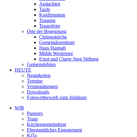
Andachten
Taufe
Konfirmation
Trauung
Trauerfeier
Orte der Begegnung
Christuskirche
Gemeindezentrum
Haus Hannah
Mühle Westensee
Ernst und Claere Jung Stiftung
Gemeindebüro
HEUTE
Neuigkeiten
Termine
Veranstaltungen
Downloads
Fotowettbewerb zum Jubiläum
WIR
Pastores
Team
Kirchen­gemeinderat
Ehrenamtliches Engagement
KiTa