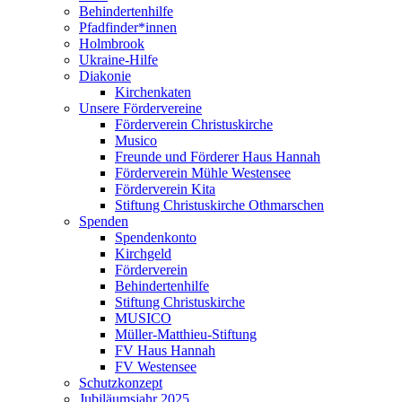
Behindertenhilfe
Pfadfinder*innen
Holmbrook
Ukraine-Hilfe
Diakonie
Kirchenkaten
Unsere Fördervereine
Förderverein Christuskirche
Musico
Freunde und Förderer Haus Hannah
Förderverein Mühle Westensee
Förderverein Kita
Stiftung Christuskirche Othmarschen
Spenden
Spendenkonto
Kirchgeld
Förderverein
Behindertenhilfe
Stiftung Christuskirche
MUSICO
Müller-Matthieu-Stiftung
FV Haus Hannah
FV Westensee
Schutzkonzept
Jubiläumsjahr 2025