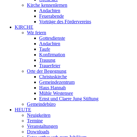
Kirche kennenlernen
Andachten
Feuerabende
Vorträge des Fördervereins
KIRCHE
Wir feiern
Gottesdienste
Andachten
Taufe
Konfirmation
Trauung
Trauerfeier
Orte der Begegnung
Christuskirche
Gemeindezentrum
Haus Hannah
Mühle Westensee
Ernst und Claere Jung Stiftung
Gemeindebüro
HEUTE
Neuigkeiten
Termine
Veranstaltungen
Downloads