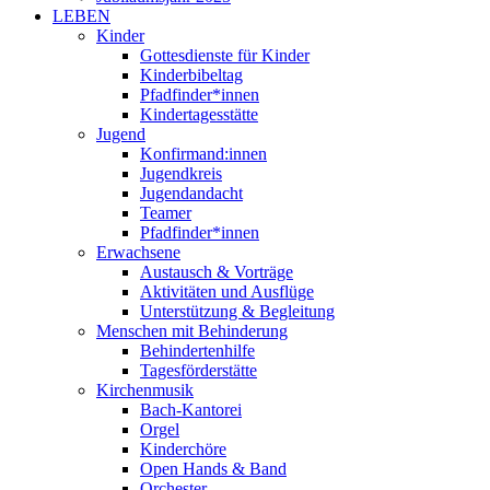
LEBEN
Kinder
Gottesdienste für Kinder
Kinderbibeltag
Pfadfinder*innen
Kindertagesstätte
Jugend
Konfirmand:innen
Jugendkreis
Jugendandacht
Teamer
Pfadfinder*innen
Erwachsene
Austausch & Vorträge
Aktivitäten und Ausflüge
Unterstützung & Begleitung
Menschen mit Behinderung
Behindertenhilfe
Tagesförderstätte
Kirchenmusik
Bach-Kantorei
Orgel
Kinderchöre
Open Hands & Band
Orchester